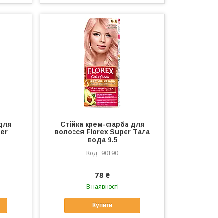
для
Стійка крем-фарба для
per
волосся Florex Super Тала
вода 9.5
90190
78 ₴
В наявності
Купити