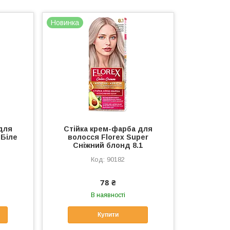
Новинка
для
Стійка крем-фарба для
 Біле
волосся Florex Super
Сніжний блонд 8.1
90182
78 ₴
В наявності
Купити