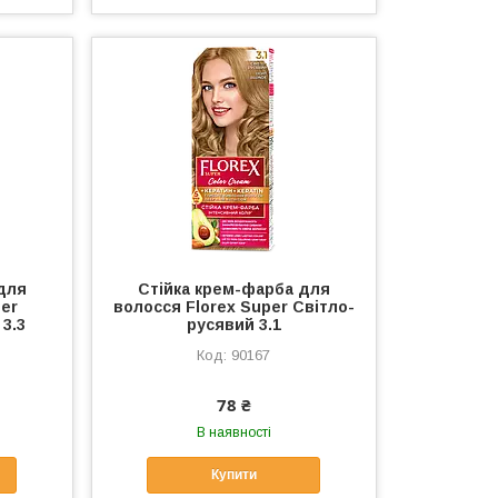
для
Стійка крем-фарба для
per
волосся Florex Super Світло-
3.3
русявий 3.1
90167
78 ₴
В наявності
Купити