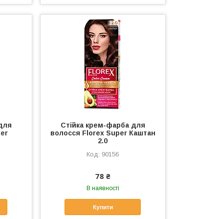
для
Стійка крем-фарба для
per
волосся Florex Super Каштан
2.0
90156
78 ₴
В наявності
Купити