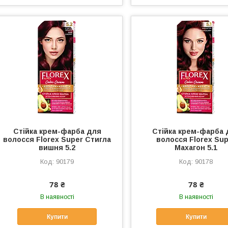
Стійка крем-фарба для
Стійка крем-фарба 
волосся Florex Super Стигла
волосся Florex Su
вишня 5.2
Махагон 5.1
90179
90178
78 ₴
78 ₴
В наявності
В наявності
Купити
Купити