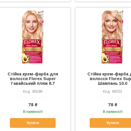
Стійка крем-фарба для
Стійка крем-фарба 
волосся Florex Super
волосся Florex Su
Гавайський пляж 8.7
Шампань 10.0
90186
90153
78 ₴
78 ₴
В наявності
В наявності
Купити
Купити