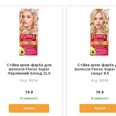
Стійка крем-фарба для
Стійка крем-фарба 
волосся Florex Super
волосся Florex Super
Перлинний блонд 11.0
сонце 8.5
90154
90185
78 ₴
78 ₴
В наявності
В наявності
Купити
Купити