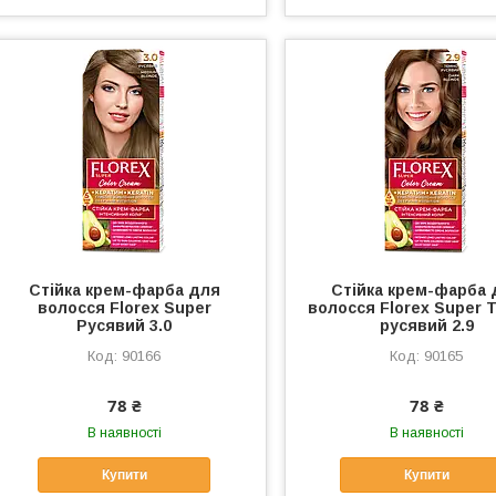
Стійка крем-фарба для
Стійка крем-фарба 
волосся Florex Super
волосся Florex Super 
Русявий 3.0
русявий 2.9
90166
90165
78 ₴
78 ₴
В наявності
В наявності
Купити
Купити