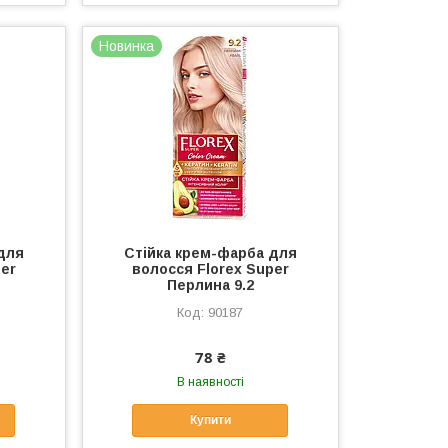
Новинка
для
Стійка крем-фарба для
per
волосся Florex Super
Перлина 9.2
90187
78 ₴
В наявності
Купити