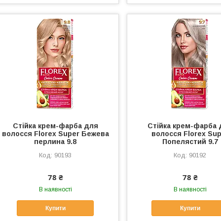
Стійка крем-фарба для
Стійка крем-фарба 
волосся Florex Super Бежева
волосся Florex Su
перлина 9.8
Попелястий 9.7
90193
90192
78 ₴
78 ₴
В наявності
В наявності
Купити
Купити