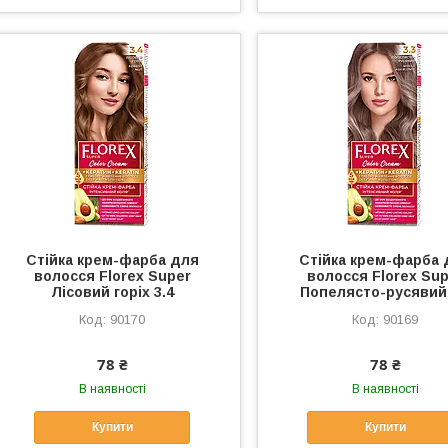
Стійка крем-фарба для
Стійка крем-фарба 
волосся Florex Super
волосся Florex Su
Лісовий горіх 3.4
Попелясто-русявий 
90170
90169
78 ₴
78 ₴
В наявності
В наявності
Купити
Купити