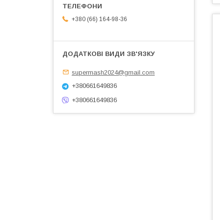
+380 (66) 164-98-36
supermash2024@gmail.com
+380661649836
+380661649836