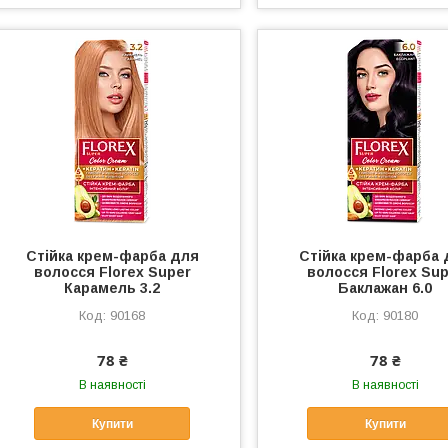
Стійка крем-фарба для
Стійка крем-фарба 
волосся Florex Super
волосся Florex Su
Карамель 3.2
Баклажан 6.0
90168
90180
78 ₴
78 ₴
В наявності
В наявності
Купити
Купити