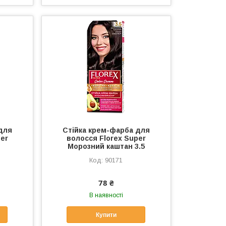
для
Стійка крем-фарба для
per
волосся Florex Super
Морозний каштан 3.5
90171
78 ₴
В наявності
Купити