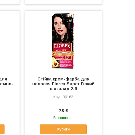
для
Стійка крем-фарба для
Темно-
волосся Florex Super Гіркий
шоколад 2.6
90162
78 ₴
В наявності
Купити