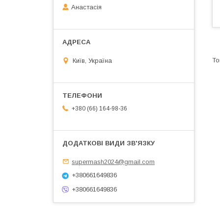
Анастасія
Київ, Україна
+380 (66) 164-98-36
supermash2024@gmail.com
+380661649836
+380661649836