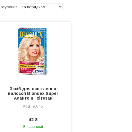
Засіб для освітлення
волосся Blondex Super
Алантоін і хітозан
90345
42 ₴
В наявності