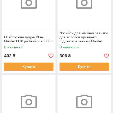
Лосьйон для хімічної завивки
Освітлююча пудра Blue
для волосся що важко
Master LUX professional 500 г
піддається завивці Master
LUX professional 500 мл
В наявності
В наявності
402
306
₴
₴
Купити
Купити