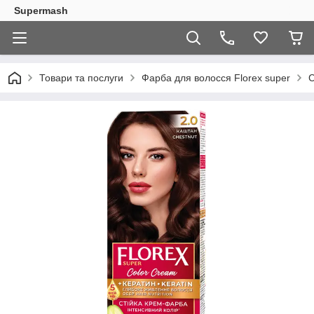
Supermash
Товари та послуги
Фарба для волосся Florex super
С