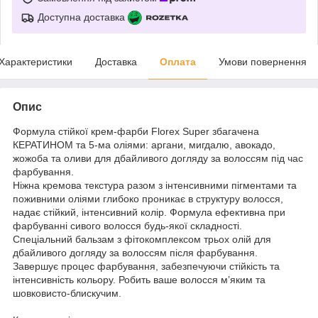
Доступна доставка
Характеристики
Доставка
Оплата
Умови повернення
Опис
Формула стійкої крем-фарби Florex Super збагачена
КЕРАТИНОМ та 5-ма оліями: аргани, мигдалю, авокадо,
жожоба та оливи для дбайливого догляду за волоссям під час
фарбування.
Ніжна кремова текстура разом з інтенсивними пігментами та
поживними оліями глибоко проникає в структуру волосся,
надає стійкий, інтенсивний колір. Формула ефективна при
фарбуванні сивого волосся будь-якої складності.
Спеціальний бальзам з фітокомплексом трьох олій для
дбайливого догляду за волоссям після фарбування.
Завершує процес фарбування, забезпечуючи стійкість та
інтенсивність кольору. Робить ваше волосся м’яким та
шовковисто-блискучим.