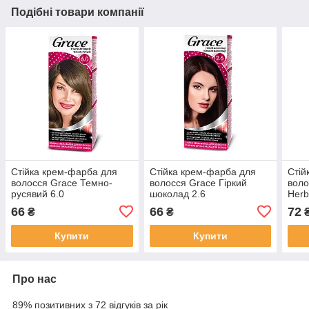
Подібні товари компанії
Стійка крем-фарба для
Стійка крем-фарба для
Стій
волосся Grace Темно-
волосся Grace Гіркий
воло
русявий 6.0
шоколад 2.6
Herb
66
66
72
₴
₴
Купити
Купити
Про нас
89% позитивних з 72 відгуків за рік