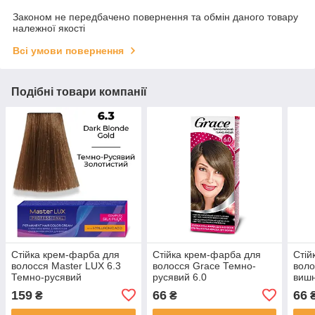
Законом не передбачено повернення та обмін даного товару
належної якості
Всі умови повернення
Подібні товари компанії
Стійка крем-фарба для
Стійка крем-фарба для
Стій
волосся Master LUX 6.3
волосся Grace Темно-
воло
Темно-русявий
русявий 6.0
вишн
золотистий (60 мл)
159
66
66
₴
₴