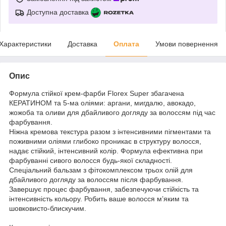
Доступна доставка
Характеристики
Доставка
Оплата
Умови повернення
Опис
Формула стійкої крем-фарби Florex Super збагачена
КЕРАТИНОМ та 5-ма оліями: аргани, мигдалю, авокадо,
жожоба та оливи для дбайливого догляду за волоссям під час
фарбування.
Ніжна кремова текстура разом з інтенсивними пігментами та
поживними оліями глибоко проникає в структуру волосся,
надає стійкий, інтенсивний колір. Формула ефективна при
фарбуванні сивого волосся будь-якої складності.
Спеціальний бальзам з фітокомплексом трьох олій для
дбайливого догляду за волоссям після фарбування.
Завершує процес фарбування, забезпечуючи стійкість та
інтенсивність кольору. Робить ваше волосся м’яким та
шовковисто-блискучим.