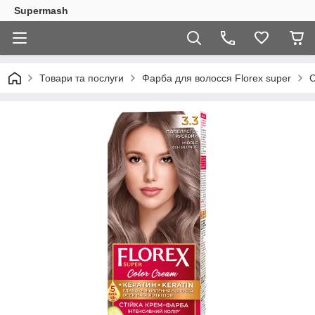
Supermash
Товари та послуги
Фарба для волосся Florex super
С