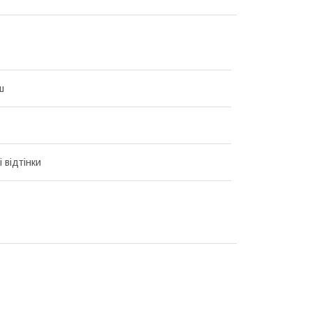
ш
 відтінки