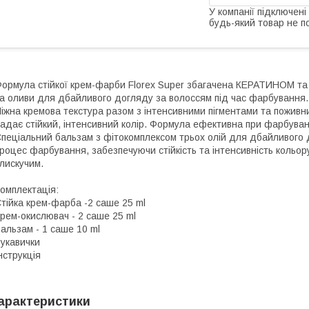
У компанії підключені
будь-який товар не п
ормула стійкої крем-фарби Florex Super збагачена КЕРАТИНОМ та 
а оливи для дбайливого догляду за волоссям під час фарбування.
іжна кремова текстура разом з інтенсивними пігментами та поживни
адає стійкий, інтенсивний колір. Формула ефективна при фарбуванн
пеціальний бальзам з фітокомплексом трьох олій для дбайливого 
роцес фарбування, забезпечуючи стійкість та інтенсивність кольор
лискучим.
омплектація:
тійка крем-фарба -2 саше 25 ml
рем-окислювач - 2 саше 25 ml
альзам - 1 саше 10 ml
укавички
нструкція
арактеристики