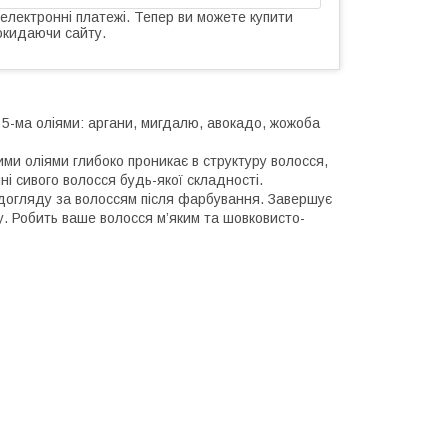
 електронні платежі. Тепер ви можете купити
окидаючи сайту.
5-ма оліями: аргани, мигдалю, авокадо, жожоба
ми оліями глибоко проникає в структуру волосся,
і сивого волосся будь-якої складності.
догляду за волоссям після фарбування. Завершує
у. Робить ваше волосся м’яким та шовковисто-