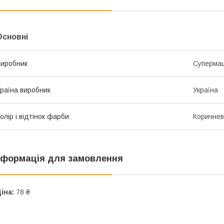
Основні
иробник
Суперма
раїна виробник
Україна
олір і відтінок фарби
Коричневі
нформація для замовлення
іна:
78 ₴