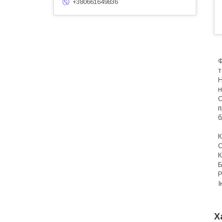
+380661649836
Ф
т
Н
н
С
п
б
К
С
К
Б
Р
І
Х