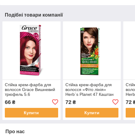
Подібні товари компанії
Стійка крем-фарба для
Стійка крем-фарба для
Стій
волосся Grace Вишневий
волосся «Фіто лінія»
воло
трюфель 5.6
Herb`s Planet 47 Каштан
Herb
Скан
66
72
72
₴
₴
Купити
Купити
Про нас