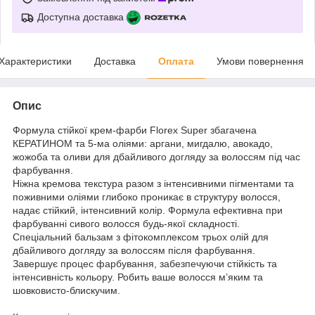
Доступна доставка
Характеристики
Доставка
Оплата
Умови повернення
Опис
Формула стійкої крем-фарби Florex Super збагачена
КЕРАТИНОМ та 5-ма оліями: аргани, мигдалю, авокадо,
жожоба та оливи для дбайливого догляду за волоссям під час
фарбування.
Ніжна кремова текстура разом з інтенсивними пігментами та
поживними оліями глибоко проникає в структуру волосся,
надає стійкий, інтенсивний колір. Формула ефективна при
фарбуванні сивого волосся будь-якої складності.
Спеціальний бальзам з фітокомплексом трьох олій для
дбайливого догляду за волоссям після фарбування.
Завершує процес фарбування, забезпечуючи стійкість та
інтенсивність кольору. Робить ваше волосся м’яким та
шовковисто-блискучим.