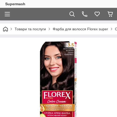
Supermash
Товари та послуги
Фарба для волосся Florex super
С